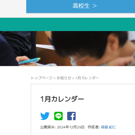
高校生 ＞
トップページ
>
お知らせ
>
1月カレンダー
1月カレンダー
公開済み: 2024年12月29日
作成者:
森脇 紀仁