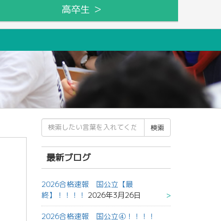
高卒生 ＞
検
索
結
果:
最新ブログ
2026合格速報 国公立【最
終】！！！！
2026年3月26日
2026合格速報 国公立④！！！！