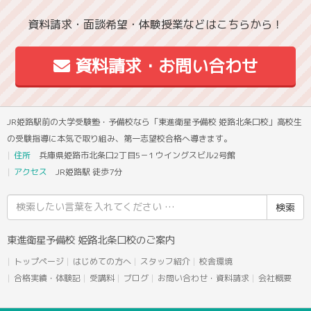
資料請求・面談希望・体験授業などはこちらから！
資料請求・お問い合わせ
JR姫路駅前の大学受験塾・予備校なら「東進衛星予備校 姫路北条口校」高校生
の受験指導に本気で取り組み、第一志望校合格へ導きます。
住所
兵庫県姫路市北条口2丁目5－1 ウイングスビル2号館
アクセス
JR姫路駅 徒歩7分
検
索
結
東進衛星予備校 姫路北条口校のご案内
果:
トップページ
はじめての方へ
スタッフ紹介
校舎環境
合格実績・体験記
受講料
ブログ
お問い合わせ・資料請求
会社概要