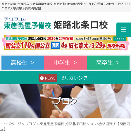
姫路市の塾･予備校なら東進衛星予備校 姫路北条口校の校舎案内･ブログ･学費／高校生・浪人生の
ための大学受験予備校･学習塾
高校生 ＞
中学生 ＞
高卒生 ＞
8月カレンダー
NEWS
ブログ
トップページ
>
ブログ
>
東進衛星予備校 姫路北条口校
>
2026合格速報！【関関同
立】