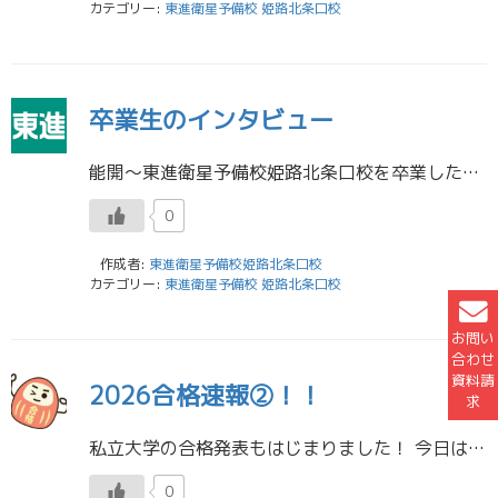
カテゴリー:
東進衛星予備校 姫路北条口校
卒業生のインタビュー
能開～東進衛星予備校姫路北条口校を卒業した卒業生のインタビューが届きました。 大きく羽ばたいていてスタッフ一同、感無量です！ 東進衛星予備校姫路北条口校
0
作成者:
東進衛星予備校姫路北条口校
カテゴリー:
東進衛星予備校 姫路北条口校
お問い
合わせ
資料請
2026合格速報②！！
求
私立大学の合格発表もはじまりました！ 今日は関西学院、同志社です。 本日判明分です！ 姫路西から 同志社大学 理工学部 電気工学科 合格！姫路東から 同志社大学 経済学部 経済学科 合格！姫路東から 同志社大学 経済学部 […]
0