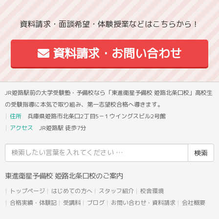
資料請求・面談希望・体験授業などはこちらから！
資料請求・お問い合わせ
JR姫路駅前の大学受験塾・予備校なら「東進衛星予備校 姫路北条口校」高校生
の受験指導に本気で取り組み、第一志望校合格へ導きます。
住所
兵庫県姫路市北条口2丁目5－1 ウイングスビル2号館
アクセス
JR姫路駅 徒歩7分
検
索
結
東進衛星予備校 姫路北条口校のご案内
果:
トップページ
はじめての方へ
スタッフ紹介
校舎環境
合格実績・体験記
受講料
ブログ
お問い合わせ・資料請求
会社概要