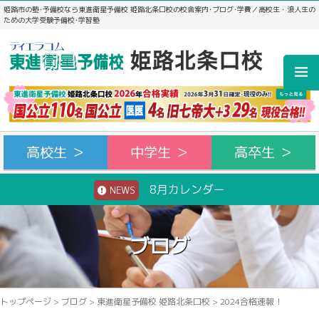
姫路市の塾･予備校なら東進衛星予備校 姫路北条口校の校舎案内･ブログ･学費／高校生・浪人生の
ための大学受験予備校･学習塾
高校生 ＞
中学生 ＞
高卒生 ＞
8月カレンダー
NEWS
ブログ
トップページ
>
ブログ
>
東進衛星予備校 姫路北条口校
>
2024合格速報！