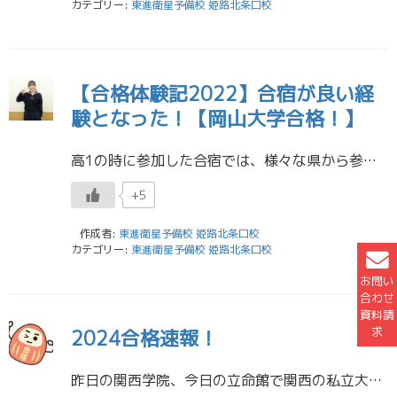
カテゴリー:
東進衛星予備校 姫路北条口校
【合格体験記2022】合宿が良い経
験となった！【岡山大学合格！】
高1の時に参加した合宿では、様々な県から参加している人達と勉強できたことが印象に残っています。互いに教えあったり、刺激しあったりと良い経験になりました。 ※合宿は校舎独自のイベントです 東進衛星予備校 姫路北条口校
+5
作成者:
東進衛星予備校 姫路北条口校
カテゴリー:
東進衛星予備校 姫路北条口校
お問い
合わせ
資料請
求
2024合格速報！
昨日の関西学院、今日の立命館で関西の私立大学の合格発表は一段落です。 うれしい報告がたくさんありました！ 同志社大学 社会学部/教育文化学科 合格！同志社大学 社会学部/社会学科 合格！同志社大学 理工学部/数理システム […]