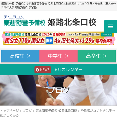
姫路市の塾･予備校なら東進衛星予備校 姫路北条口校の校舎案内･ブログ･学費／高校生・浪人生の
ための大学受験予備校･学習塾
高校生 ＞
中学生 ＞
高卒生 ＞
8月カレンダー
NEWS
ブログ
トップページ
>
ブログ
>
東進衛星予備校 姫路北条口校
>
やる気がないときは手を
動かしてみる