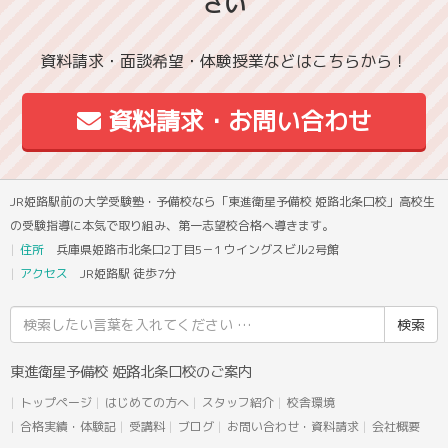
さい
資料請求・面談希望・体験授業などはこちらから！
資料請求・お問い合わせ
JR姫路駅前の大学受験塾・予備校なら「東進衛星予備校 姫路北条口校」高校生
の受験指導に本気で取り組み、第一志望校合格へ導きます。
住所
兵庫県姫路市北条口2丁目5－1 ウイングスビル2号館
アクセス
JR姫路駅 徒歩7分
検
索
結
東進衛星予備校 姫路北条口校のご案内
果:
トップページ
はじめての方へ
スタッフ紹介
校舎環境
合格実績・体験記
受講料
ブログ
お問い合わせ・資料請求
会社概要