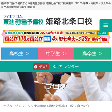
姫路市の塾･予備校なら東進衛星予備校 姫路北条口校の校舎案内･ブログ･学費／高校生・浪人生の
ための大学受験予備校･学習塾
高校生 ＞
中学生 ＞
高卒生 ＞
8月カレンダー
NEWS
ブログ
トップページ
>
ブログ
>
東進衛星予備校 姫路北条口校
>
自己紹介