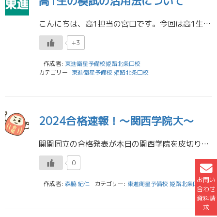
高1生の模試の活用法について
こんにちは、高1担当の宮口です。今回は高1生の模試の活用法について話していきます。 ・高1生の模試の活用法△今何点取れるかの把握する ⇓〇共通テストの形式を知る →分量や時間配分を学べる 自分のできる分野とできな […]
+3
作成者:
東進衛星予備校姫路北条口校
カテゴリー:
東進衛星予備校 姫路北条口校
2024合格速報！～関西学院大～
関関同立の合格発表が本日の関西学院を皮切りにスタートです！ 本日も多くの合格の報告をもらいました！ 関西学院大学 文学部/文学言語学科/英米文学英語学専修 合格！関西学院大学 文学部/文学言語学科/フランス文学フランス語 […]
0
お問い
作成者:
森脇 紀仁
カテゴリー:
東進衛星予備校 姫路北条口校
合わせ
資料請
求