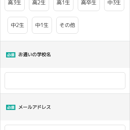
高3生
高2生
高1生
高卒生
中3生
中2生
中1生
その他
お通いの学校名
必須
メールアドレス
必須